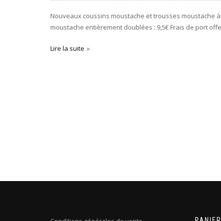
Nouveaux coussins moustache et trousses moustache à 
moustache entièrement doublées : 9,5€ Frais de port offe
Lire la suite
PANIE