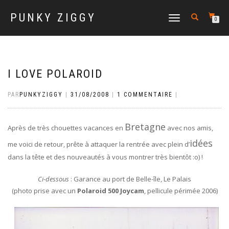
PUNKY ZIGGY
DÉPLIER
0
LA
NAVIGATION
I LOVE POLAROID
PAR
PUNKYZIGGY
|
31/08/2008
|
1 COMMENTAIRE
|
Bretagne
Après de très chouettes vacances en
avec nos amis,
idées
me voici de retour, prête à attaquer la rentrée avec plein d’
dans la tête et des
nouveautés
à vous montrer très bientôt :o) !
Ci-dessous
: Garance au port de Belle-île,
Le Palais
(photo prise avec un
Polaroid 500 Joycam
, pellicule périmée 2006)