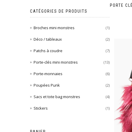
PORTE CL
CATÉGORIES DE PRODUITS
Broches mini monstres
(1)
Déco / tableaux
(2)
Patchs à coudre
(7)
Porte-clés mini monstres
(13)
Porte-monnaies
(6)
Poupées Punk
(2)
Sacs et tote bag monstres
(4)
Stickers
(1)
PANIER