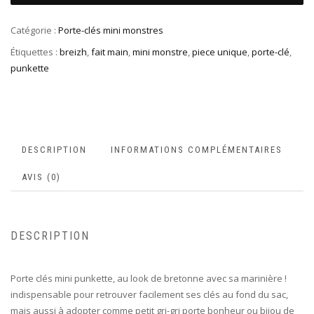
Catégorie :
Porte-clés mini monstres
Étiquettes :
breizh
,
fait main
,
mini monstre
,
piece unique
,
porte-clé
,
punkette
DESCRIPTION
INFORMATIONS COMPLÉMENTAIRES
AVIS (0)
DESCRIPTION
Porte clés mini punkette, au look de bretonne avec sa marinière !
indispensable pour retrouver facilement ses clés au fond du sac,
mais aussi à adopter comme petit gri-gri porte bonheur ou bijou de