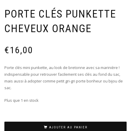
PORTE CLÉS PUNKETTE
CHEVEUX ORANGE
€
16,00
Porte clés mini punkette, au look de bretonne avec sa marinière !
indispensable pour retrouver facilement ses clés au fond du sac,
mais aussi à adopter comme petit gri-gri porte bonheur ou bijou de
sac.
Plus que 1 en stock
AJOUTER AU PANIER