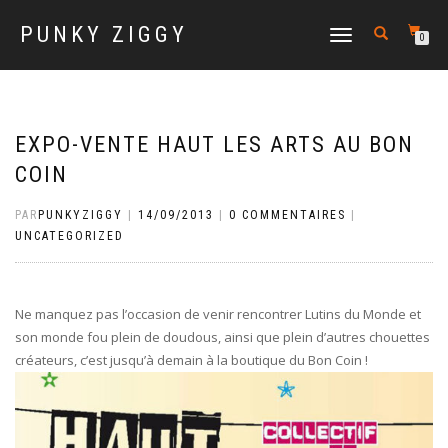
PUNKY ZIGGY
DÉPLIER
0
LA
NAVIGATION
EXPO-VENTE HAUT LES ARTS AU BON
COIN
PAR
PUNKYZIGGY
|
14/09/2013
|
0 COMMENTAIRES
|
UNCATEGORIZED
Ne manquez pas l’occasion de venir rencontrer Lutins du Monde et
son monde fou plein de doudous, ainsi que plein d’autres chouettes
créateurs, c’est jusqu’à demain à la boutique du Bon Coin !